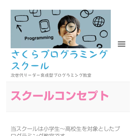
コ
ン
テ
ン
ツ
へ
さくらプログラミング
ス
キ
スクール
ッ
プ
次世代リーダー育成型プログラミング教室
(Enter
を
スクールコンセプト
押
す)
当スクールは小学生～高校生を対象としたプ